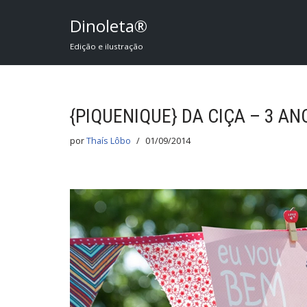
Dinoleta®
Pular
Edição e ilustração
para
o
conteúdo
{PIQUENIQUE} DA CIÇA – 3 AN
por
Thaís Lôbo
01/09/2014