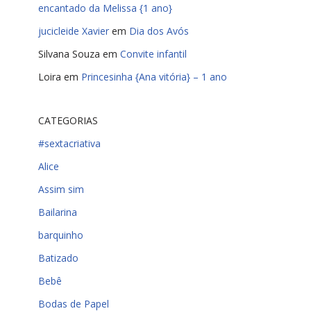
encantado da Melissa {1 ano}
jucicleide Xavier
em
Dia dos Avós
Silvana Souza
em
Convite infantil
Loira
em
Princesinha {Ana vitória} – 1 ano
CATEGORIAS
#sextacriativa
Alice
Assim sim
Bailarina
barquinho
Batizado
Bebê
Bodas de Papel