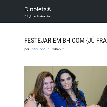
Dinoleta®
Pular
Edição e ilustração
para
o
conteúdo
FESTEJAR EM BH COM {JÚ FR
por
Thaís Lôbo
09/04/2013