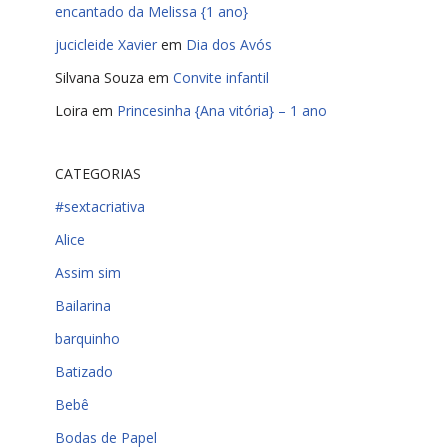
encantado da Melissa {1 ano}
jucicleide Xavier
em
Dia dos Avós
Silvana Souza
em
Convite infantil
Loira
em
Princesinha {Ana vitória} – 1 ano
CATEGORIAS
#sextacriativa
Alice
Assim sim
Bailarina
barquinho
Batizado
Bebê
Bodas de Papel