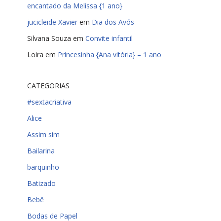
encantado da Melissa {1 ano}
jucicleide Xavier
em
Dia dos Avós
Silvana Souza
em
Convite infantil
Loira
em
Princesinha {Ana vitória} – 1 ano
CATEGORIAS
#sextacriativa
Alice
Assim sim
Bailarina
barquinho
Batizado
Bebê
Bodas de Papel