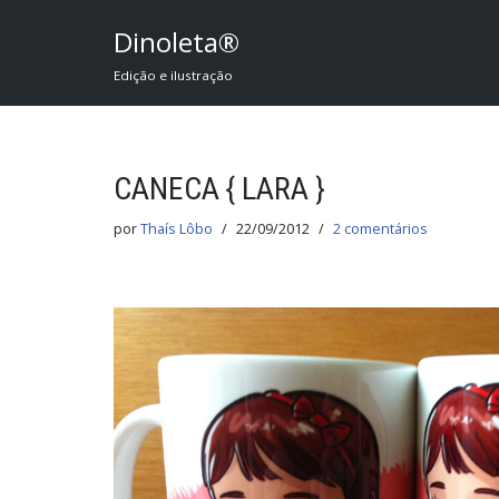
Dinoleta®
Pular
Edição e ilustração
para
o
conteúdo
CANECA { LARA }
por
Thaís Lôbo
22/09/2012
2 comentários