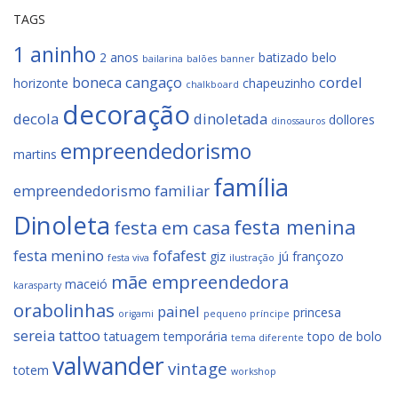
TAGS
1 aninho
2 anos
batizado
belo
bailarina
balões
banner
boneca
cangaço
cordel
horizonte
chapeuzinho
chalkboard
decoração
decola
dinoletada
dollores
dinossauros
empreendedorismo
martins
família
empreendedorismo familiar
Dinoleta
festa menina
festa em casa
festa menino
fofafest
giz
jú françozo
festa viva
ilustração
mãe empreendedora
maceió
karasparty
orabolinhas
painel
princesa
origami
pequeno príncipe
sereia
tattoo
tatuagem temporária
topo de bolo
tema diferente
valwander
vintage
totem
workshop