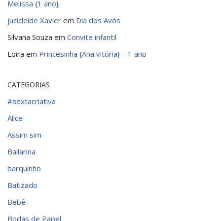
Melissa {1 ano}
jucicleide Xavier
em
Dia dos Avós
Silvana Souza
em
Convite infantil
Loira
em
Princesinha {Ana vitória} – 1 ano
CATEGORIAS
#sextacriativa
Alice
Assim sim
Bailarina
barquinho
Batizado
Bebê
Bodas de Papel