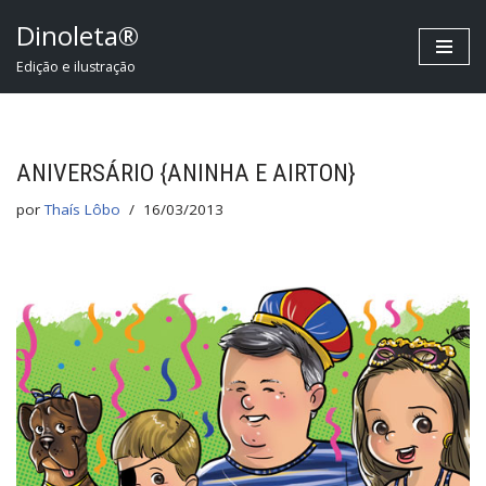
Dinoleta®
Pular
Edição e ilustração
para
o
conteúdo
ANIVERSÁRIO {ANINHA E AIRTON}
por
Thaís Lôbo
16/03/2013