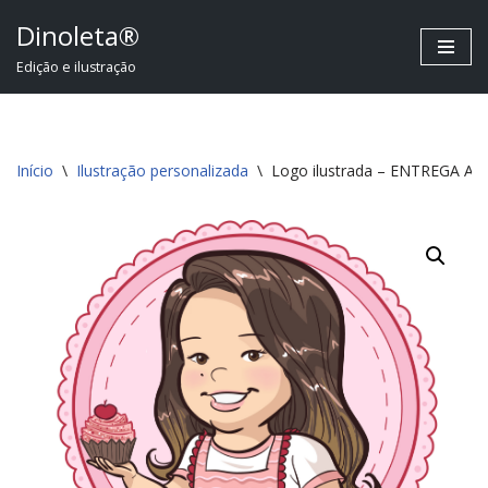
Dinoleta®
Pular
Edição e ilustração
para
o
conteúdo
Início
\
Ilustração personalizada
\
Logo ilustrada – ENTREGA AG