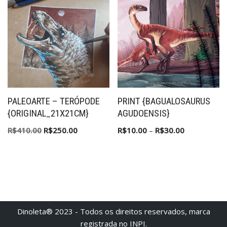
PALEOARTE – TERÓPODE
PRINT {BAGUALOSAURUS
{ORIGINAL_21X21CM}
AGUDOENSIS}
R$
410.00
R$
250.00
R$
10.00
–
R$
30.00
Dinoleta® 2023 - Todos os direitos reservados, marca
registrada no INPI.