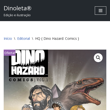
Dinoleta®
Pular
Edição e ilustração
para
o
conteúdo
Início
\
Editorial
\
HQ { Dino Hazard: Comics }
Oferta!