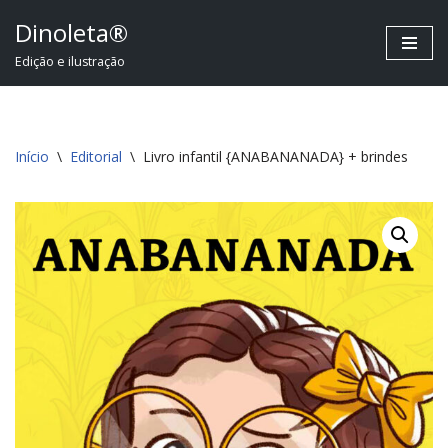
Dinoleta®
Pular
Edição e ilustração
para
o
conteúdo
Início
\
Editorial
\
Livro infantil {ANABANANADA} + brindes