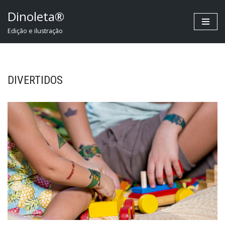
Dinoleta®
Pular
Edição e ilustração
para
o
conteúdo
DIVERTIDOS