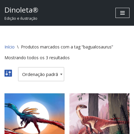
Dinoleta®
Pular
Edição e ilustração
para
o
conteúdo
Início
\
Produtos marcados com a tag “bagualosaurus”
Mostrando todos os 3 resultados